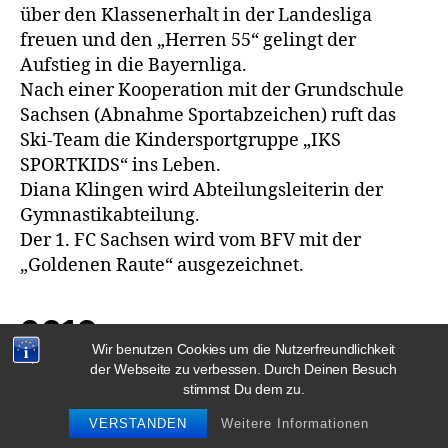
über den Klassenerhalt in der Landesliga
freuen und den „Herren 55“ gelingt der
Aufstieg in die Bayernliga.
Nach einer Kooperation mit der Grundschule
Sachsen (Abnahme Sportabzeichen) ruft das
Ski-Team die Kindersportgruppe „IKS
SPORTKIDS“ ins Leben.
Diana Klingen wird Abteilungsleiterin der
Gymnastikabteilung.
Der 1. FC Sachsen wird vom BFV mit der
„Goldenen Raute“ ausgezeichnet.
2018
Wir benutzen Cookies um die Nutzerfreundlichkeit
der Webseite zu verbessen. Durch Deinen Besuch
Die Gemeinde saniert die Schulturnhalle, was
stimmst Du dem zu.
dazu führt, dass viele Abteilungen ihr
VERSTANDEN
Weitere Informationen
Sportangebot in Turnhallen der umliegenden