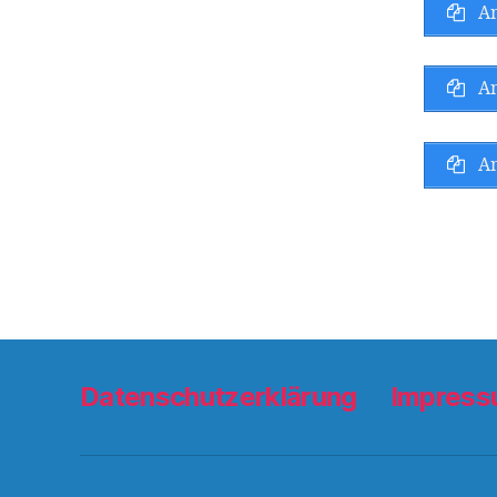
An
An
An
Datenschutzerklärung
Impres