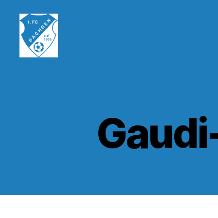
1.FC
Sachsen
1953
e.V.
Gaudi