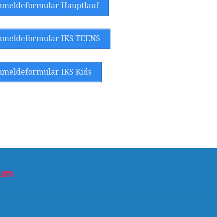
meldeformular Hauptlauf
meldeformular IKS TEENS
meldeformular IKS Kids
sum