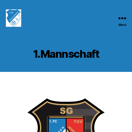
Menü
1.FC
Sachsen
1953
e.V.
1.Mannschaft