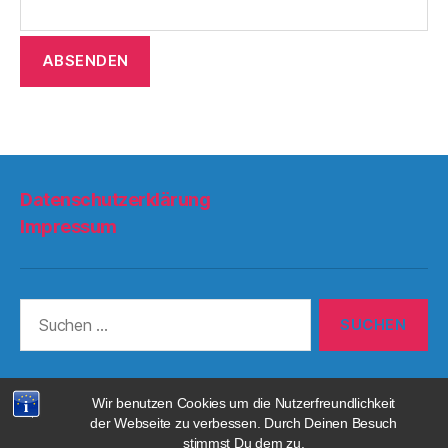
Datenschutzerklärung
Impressum
Suchen
nach:
Wir benutzen Cookies um die Nutzerfreundlichkeit
© 2026
1.FC Sachsen 1953 e.V.
Nach oben
↑
der Webseite zu verbessen. Durch Deinen Besuch
stimmst Du dem zu.