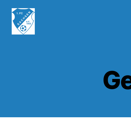
1.FC
Sachsen
1953
e.V.
Ge