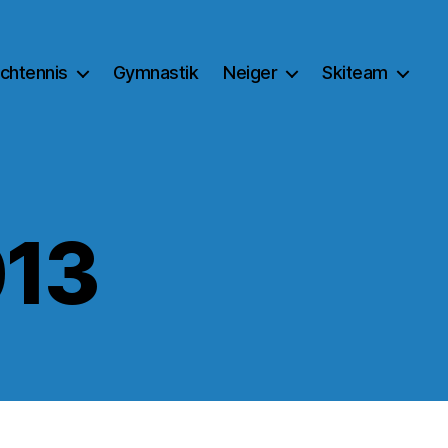
schtennis
Gymnastik
Neiger
Skiteam
013